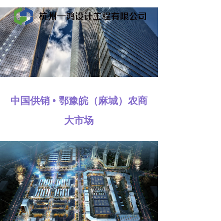
中国供销 • 鄂豫皖（麻城）农商
大市场