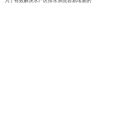
为了有效解决水产区排水系统容易堵塞的
问题，设计师在给排水上进行了针对性设
计，有效避免污水挤压到通道上，造成地
面湿滑，形成异味，影响消费者及商家经
营。
横板桥市场在排水设计上，将地坪设计成
鲫鱼背式，岛台边缘底下增设引水渠，摊
导出入口及内部增设排水沟，并且保证下
水口足够宽大，同时在底下设置防堵过滤
网加隐蔽式集水井。
#二层精品生活超市#
除此之外，为了有效补齐区域内农贸市场
短板，进一步升级“居民生活圈”品质，市
场二楼规划建设精品生活超市，以满足周