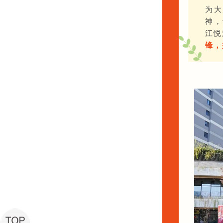
为大
神，
江悦
锋，
녕