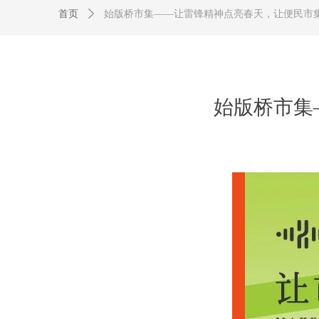
首页
ꄲ
始版桥市集——让雷锋精神点亮春天，让便民市
始版桥市集