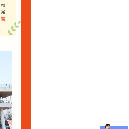
务精
、浙
学雷